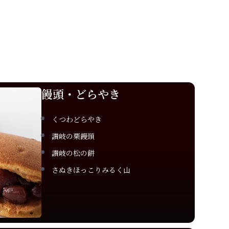
饅頭・どらやき
くつわどらやき
讃岐の栗饅頭
讃岐の松の餅
さぬきほっこりみるく山