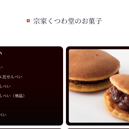
宗家くつわ堂のお菓子
い
い
ル瓦せんべい
んべい
んべい（単品）
べい