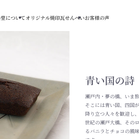
わ堂について
オリジナル焼印瓦せんべい
お客様の声
青い国の詩
瀬戸内・夢の橋、いま
そこには青い国、四国
降り立つ人々を歓迎し
世紀の瀬戸大橋、その
るバニラとチョコの風