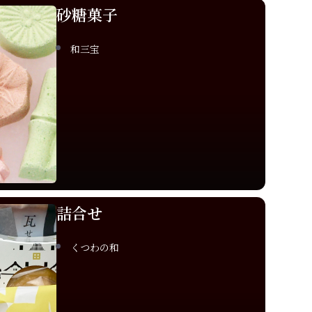
砂糖菓子
和三宝
詰合せ
くつわの和