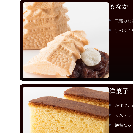
もなか
玉藻のお
手づくり
洋菓子
かすてい
カステラ
海穂だっ