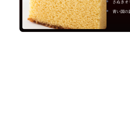
さぬきオ
青い国の