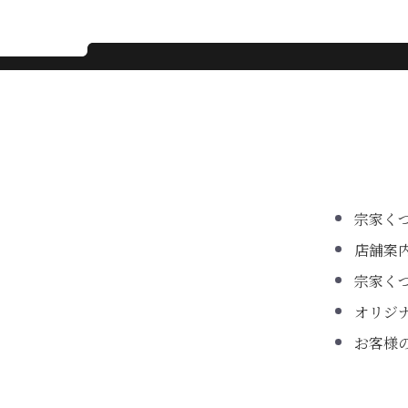
宗家く
店舗案
宗家く
オリジ
お客様