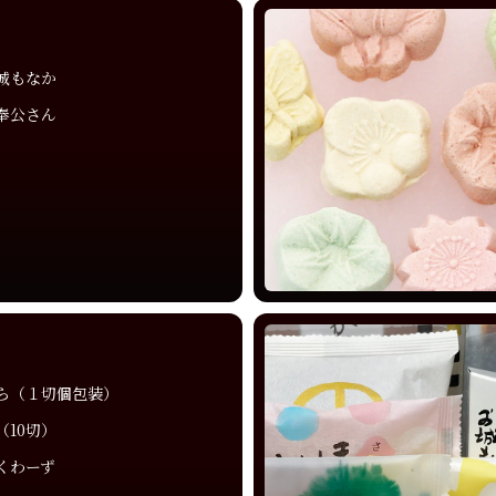
城もなか
奉公さん
ら（１切個包装）
（10切）
くわーず